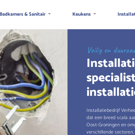
Badkamers & Sanitair
Keukens
Installa
Veilig en duurz
Installa
specialis
installa
Installatiebedrijf Verhe
dat een breed scala aan
Oost-Groningen en omge
verschillende sectoren