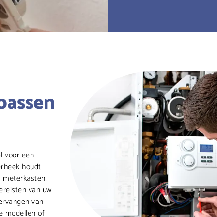
passen
l voor een
 Verheek houdt
n meterkasten,
ereisten van uw
vervangen van
e modellen of