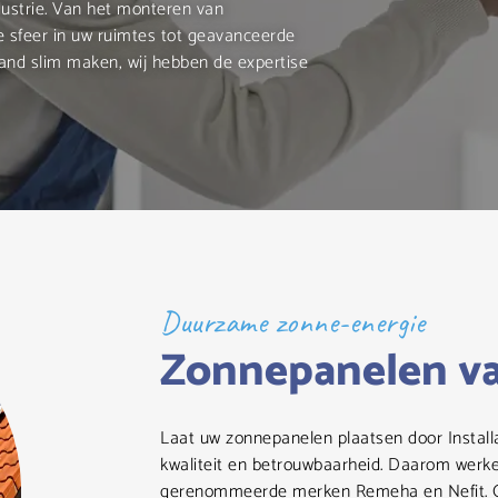
dustrie. Van het monteren van
e sfeer in uw ruimtes tot geavanceerde
and slim maken, wij hebben de expertise
Duurzame zonne-energie
Zonnepanelen va
Laat uw zonnepanelen plaatsen door Installa
kwaliteit en betrouwbaarheid. Daarom werke
gerenommeerde merken Remeha en Nefit. On